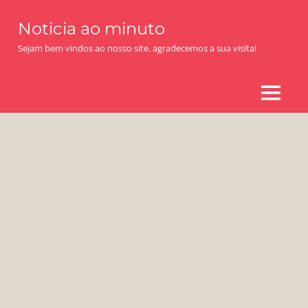
Skip
Noticia ao minuto
to
content
Sejam bem vindos ao nosso site, agradecemos a sua visita!
MENU