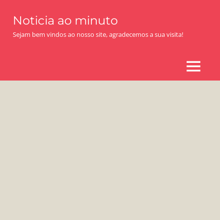
Skip
Noticia ao minuto
to
content
Sejam bem vindos ao nosso site, agradecemos a sua visita!
MENU