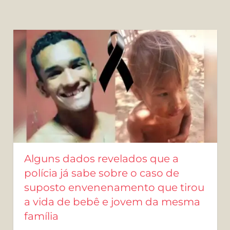
Alguns dados revelados que a
polícia já sabe sobre o caso de
suposto envenenamento que tirou
a vida de bebê e jovem da mesma
família