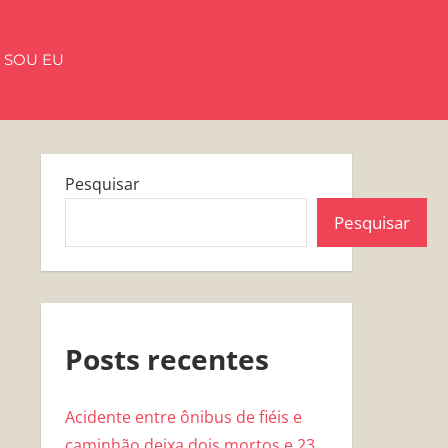
 SOU EU
Pesquisar
Pesquisar
Posts recentes
Acidente entre ônibus de fiéis e
caminhão deixa dois mortos e 23