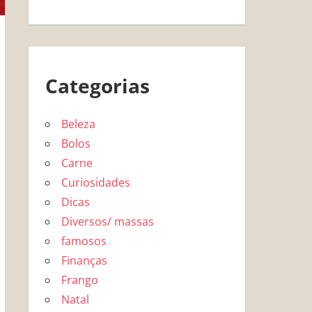
Categorias
Beleza
Bolos
Carne
Curiosidades
Dicas
Diversos/ massas
famosos
Finanças
Frango
Natal