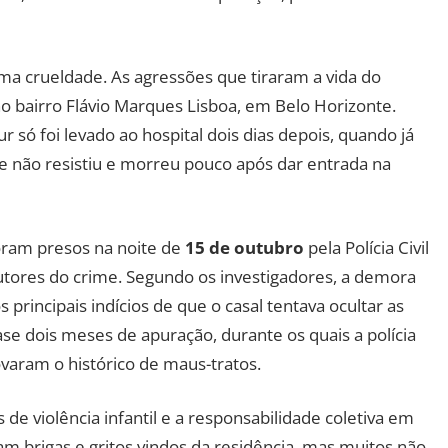
ma crueldade. As agressões que tiraram a vida do
no bairro Flávio Marques Lisboa, em Belo Horizonte.
 só foi levado ao hospital dois dias depois, quando já
Ele não resistiu e morreu pouco após dar entrada na
foram presos na noite de
15 de outubro
pela Polícia Civil
utores do crime. Segundo os investigadores, a demora
rincipais indícios de que o casal tentava ocultar as
se dois meses de apuração, durante os quais a polícia
aram o histórico de maus-tratos.
de violência infantil e a responsabilidade coletiva em
am brigas e gritos vindos da residência, mas muitos não