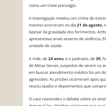
como um triste presságio.
A investigação revelou um crime de extre
menino ocorreram no dia
21 de agosto
, 
Apesar da gravidade dos ferimentos, Arthur
apresentava sinais severos de violência. 
unidade de saúde.
A mãe, de
24 anos
, e o padrasto, de
39
, 
de Minas Gerais, suspeitos de serem os a
em buscar atendimento médico foi um dos p
agressões. As prisões ocorreram após qua
reuniu laudos e depoimentos que comprov
O caso reacendeu o debate sobre os sinais 
denunciá-los. Vizinhos relataram que ouvi