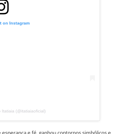
t on Instagram
Itatiaia (@itatiaiaoficial)
e esperança e fé, ganhou contornos simbólicos e