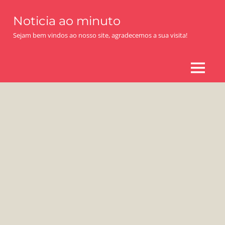
Skip
Noticia ao minuto
to
content
Sejam bem vindos ao nosso site, agradecemos a sua visita!
MENU