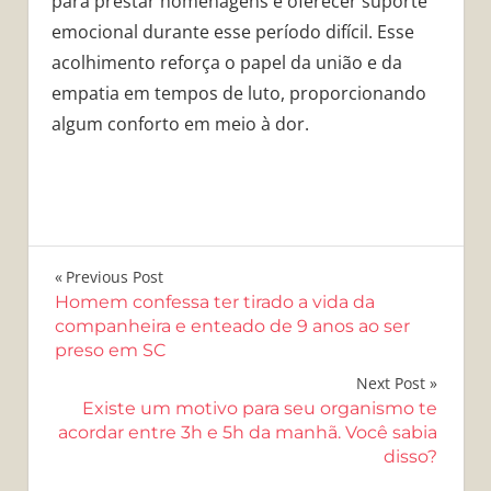
para prestar homenagens e oferecer suporte
emocional durante esse período difícil. Esse
acolhimento reforça o papel da união e da
empatia em tempos de luto, proporcionando
algum conforto em meio à dor.
Navegação
Previous Post
Homem confessa ter tirado a vida da
de
companheira e enteado de 9 anos ao ser
preso em SC
Post
Next Post
Existe um motivo para seu organismo te
acordar entre 3h e 5h da manhã. Você sabia
disso?