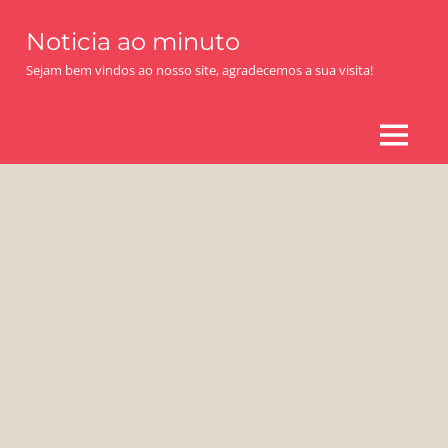
Skip
Noticia ao minuto
to
content
Sejam bem vindos ao nosso site, agradecemos a sua visita!
MENU