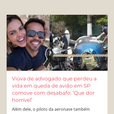
Viúva de advogado que perdeu a
vida em queda de avião em SP
comove com desabafo: ‘Que dor
horrível’
Além dele, o piloto da aeronave também