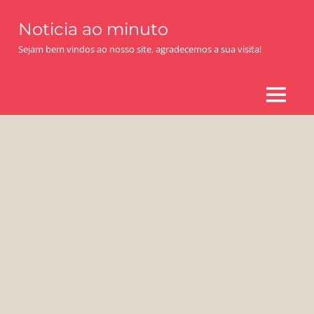
Skip
Noticia ao minuto
to
content
Sejam bem vindos ao nosso site, agradecemos a sua visita!
MENU