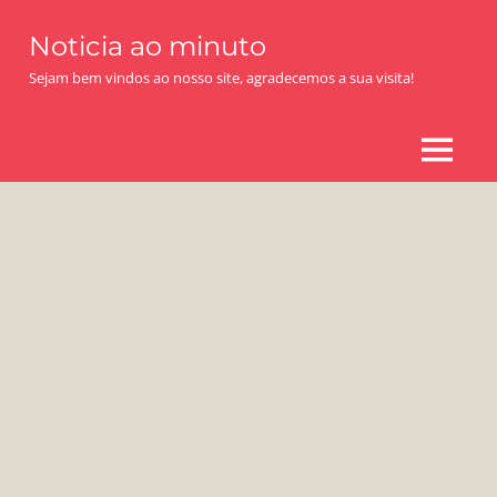
Skip
Noticia ao minuto
to
content
Sejam bem vindos ao nosso site, agradecemos a sua visita!
MENU