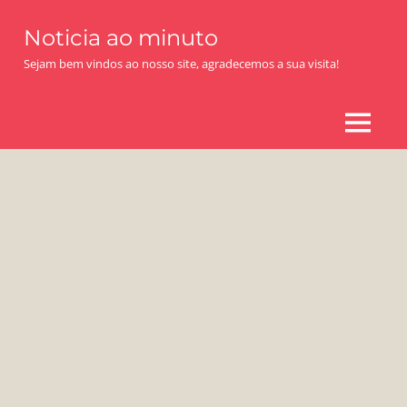
Skip
Noticia ao minuto
to
content
Sejam bem vindos ao nosso site, agradecemos a sua visita!
MENU