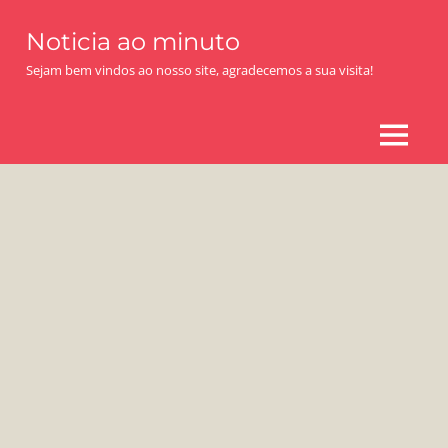
Skip
Noticia ao minuto
to
content
Sejam bem vindos ao nosso site, agradecemos a sua visita!
MENU