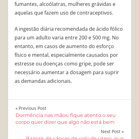
fumantes, alcoólatras, mulheres grávidas e
aquelas que fazem uso de contraceptivos.
A ingestão diária recomendada de ácido fólico
para um adulto varia entre 200 e 500 mg. No
entanto, em casos de aumento do esforço
físico e mental, especialmente causados por
estresse ou doenças como gripe, pode ser
necessário aumentar a dosagem para suprir
as demandas adicionais.
Navegação
Previous Post
Dormência nas mãos: fique atento o seu
de
corpo quer dizer que algo não está bem
Post
Next Post
9 sinais de câncer de colo de útero, que