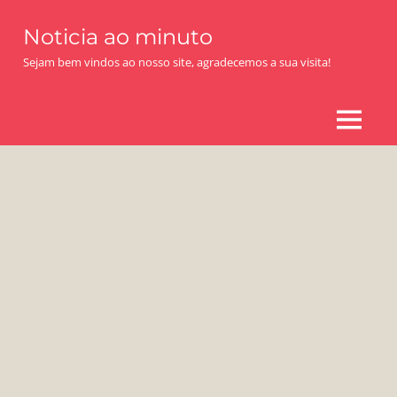
Skip
Noticia ao minuto
to
content
Sejam bem vindos ao nosso site, agradecemos a sua visita!
MENU