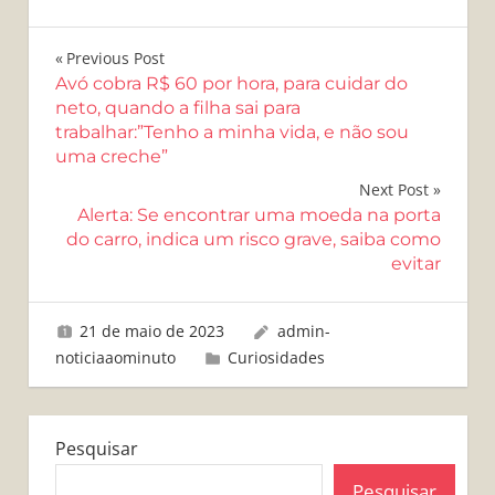
Navegação
Previous Post
Avó cobra R$ 60 por hora, para cuidar do
de
neto, quando a filha sai para
trabalhar:”Tenho a minha vida, e não sou
Post
uma creche”
Next Post
Alerta: Se encontrar uma moeda na porta
do carro, indica um risco grave, saiba como
evitar
21 de maio de 2023
admin-
noticiaaominuto
Curiosidades
Pesquisar
Pesquisar