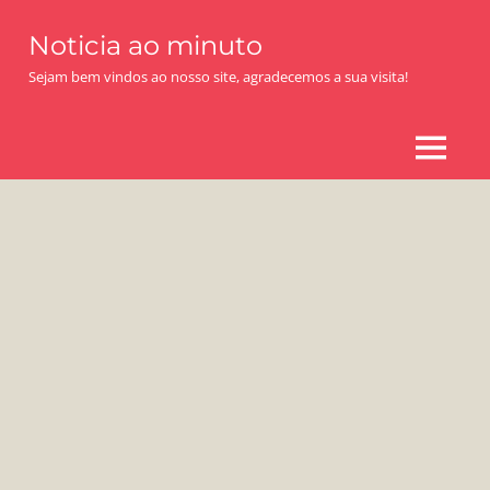
Skip
Noticia ao minuto
to
content
Sejam bem vindos ao nosso site, agradecemos a sua visita!
MENU