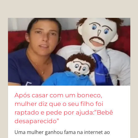
Após casar com um boneco,
mulher diz que o seu filho foi
raptado e pede por ajuda:”Bebê
desaparecido”
Uma mulher ganhou fama na internet ao