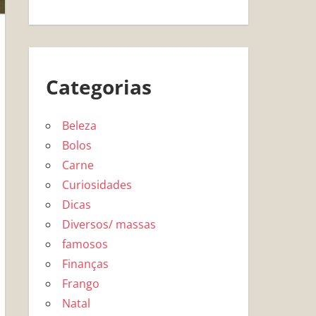
Categorias
Beleza
Bolos
Carne
Curiosidades
Dicas
Diversos/ massas
famosos
Finanças
Frango
Natal