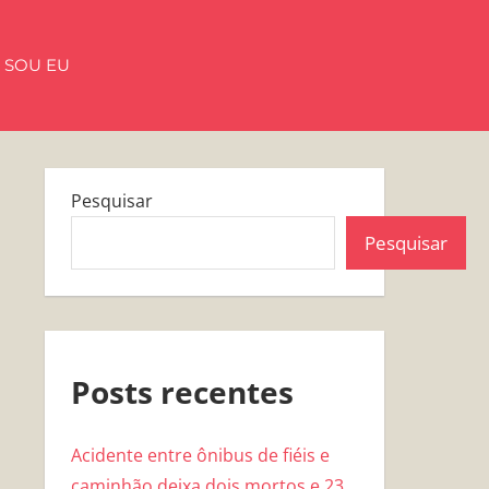
 SOU EU
Pesquisar
Pesquisar
Posts recentes
Acidente entre ônibus de fiéis e
caminhão deixa dois mortos e 23