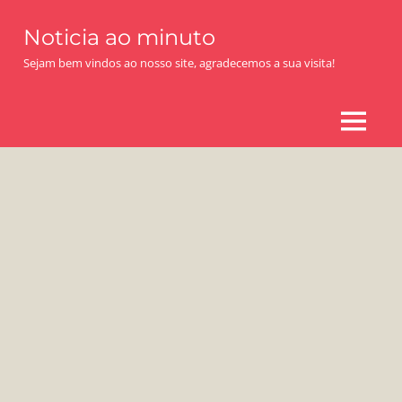
Skip
Noticia ao minuto
to
content
Sejam bem vindos ao nosso site, agradecemos a sua visita!
MENU