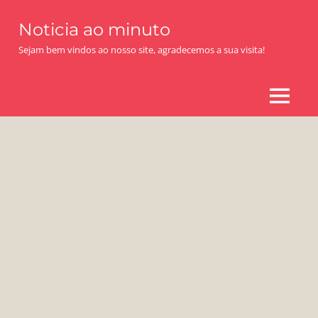
Skip
Noticia ao minuto
to
content
Sejam bem vindos ao nosso site, agradecemos a sua visita!
MENU