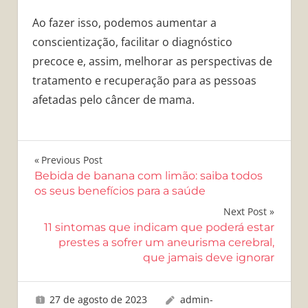
Ao fazer isso, podemos aumentar a
conscientização, facilitar o diagnóstico
precoce e, assim, melhorar as perspectivas de
tratamento e recuperação para as pessoas
afetadas pelo câncer de mama.
Navegação
Previous Post
Bebida de banana com limão: saiba todos
de
os seus benefícios para a saúde
Post
Next Post
11 sintomas que indicam que poderá estar
prestes a sofrer um aneurisma cerebral,
que jamais deve ignorar
27 de agosto de 2023
admin-