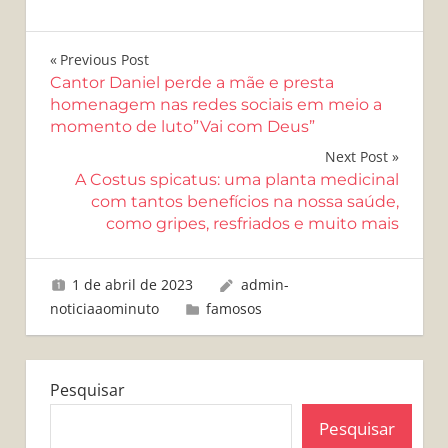
Navegação
Previous Post
Cantor Daniel perde a mãe e presta
de
homenagem nas redes sociais em meio a
momento de luto”Vai com Deus”
Post
Next Post
A Costus spicatus: uma planta medicinal
com tantos benefícios na nossa saúde,
como gripes, resfriados e muito mais
1 de abril de 2023
admin-
noticiaaominuto
famosos
Pesquisar
Pesquisar