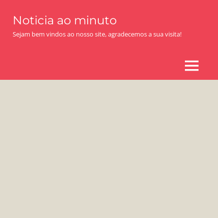
Skip
Noticia ao minuto
to
content
Sejam bem vindos ao nosso site, agradecemos a sua visita!
MENU