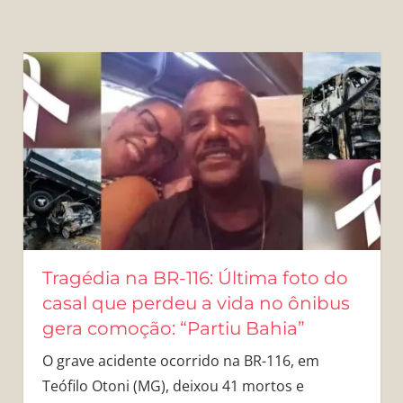
Tragédia na BR-116: Última foto do
casal que perdeu a vida no ônibus
gera comoção: “Partiu Bahia”
O grave acidente ocorrido na BR-116, em
Teófilo Otoni (MG), deixou 41 mortos e