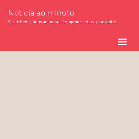
Skip
Noticia ao minuto
to
content
Sejam bem vindos ao nosso site, agradecemos a sua visita!
MENU