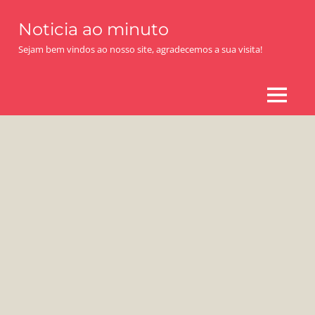
Skip
Noticia ao minuto
to
content
Sejam bem vindos ao nosso site, agradecemos a sua visita!
MENU