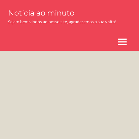
Skip
Noticia ao minuto
to
content
Sejam bem vindos ao nosso site, agradecemos a sua visita!
MENU