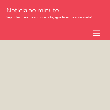
Skip
Noticia ao minuto
to
content
Sejam bem vindos ao nosso site, agradecemos a sua visita!
MENU