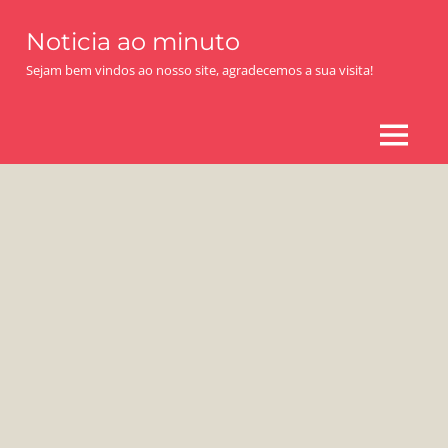
Skip
Noticia ao minuto
to
content
Sejam bem vindos ao nosso site, agradecemos a sua visita!
MENU