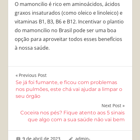
O mamoncilio é rico em aminoácidos, ácidos
graxos insaturados (como oleico e linoleico) e
vitaminas B1, B3, B6 e B12. Incentivar o plantio
do mamoncilio no Brasil pode ser uma boa
opção para aproveitar todos esses benefícios
à nossa saúde.
Navegação
Previous Post
Se já foi fumante, e ficou com problemas
de
nos pulmões, este chá vai ajudar a limpar o
seu órgão
Post
Next Post
Coceira nos pés? Fique atento aos 5 sinais
que algo com a sua saúde não vai bem
9 de abril de 2023
admin-