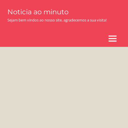
Skip
Noticia ao minuto
to
content
Sejam bem vindos ao nosso site, agradecemos a sua visita!
MENU