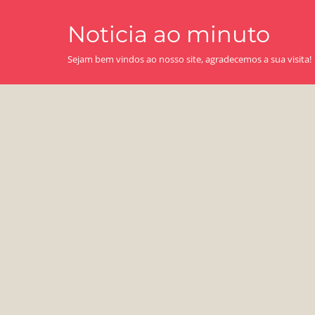
Skip
Noticia ao minuto
to
content
Sejam bem vindos ao nosso site, agradecemos a sua visita!