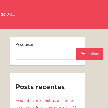
 SOU EU
Pesquisar
Pesquisar
Posts recentes
Acidente entre ônibus de fiéis e
caminhão deixa dois mortos e 23