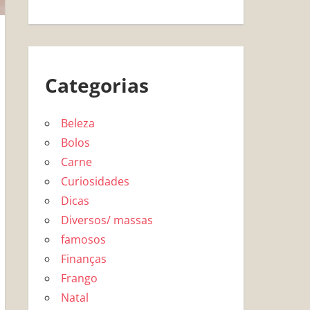
Categorias
Beleza
Bolos
Carne
Curiosidades
Dicas
Diversos/ massas
famosos
Finanças
Frango
Natal