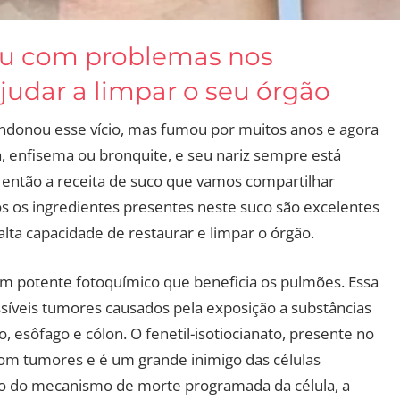
icou com problemas nos
ajudar a limpar o seu órgão
donou esse vício, mas fumou por muitos anos e agora
ma, enfisema ou bronquite, e seu nariz sempre está
então a receita de suco que vamos compartilhar
os os ingredientes presentes neste suco são excelentes
lta capacidade de restaurar e limpar o órgão.
 um potente fotoquímico que beneficia os pulmões. Essa
ssíveis tumores causados pela exposição a substâncias
 esôfago e cólon. O fenetil-isotiocianato, presente no
 com tumores e é um grande inimigo das células
io do mecanismo de morte programada da célula, a