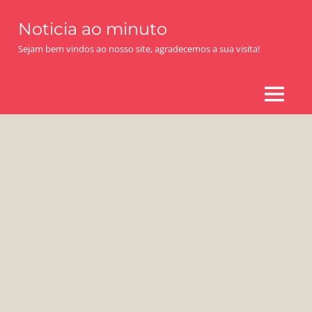
Skip
Noticia ao minuto
to
content
Sejam bem vindos ao nosso site, agradecemos a sua visita!
MENU