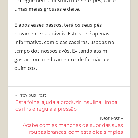
Esfregue bem a mistura nos seus pés, calce
umas meias grossas e deite.
E após esses passos, terá os seus pés
novamente saudáveis. Este site é apenas
informativo, com dicas caseiras, usadas no
tempo dos nossos avós. Evitando assim,
gastar com medicamentos de farmácia e
químicos.
Navegação
Previous Post
Esta folha, ajuda a produzir insulina, limpa
de
os rins e regula a pressão
Post
Next Post
Acabe com as manchas de suor das suas
roupas brancas, com esta dica simples