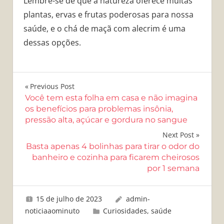
Lembre-se de que a natureza oferece muitas
plantas, ervas e frutas poderosas para nossa
saúde, e o chá de maçã com alecrim é uma
dessas opções.
Navegação
Previous Post
Você tem esta folha em casa e não imagina
de
os benefícios para problemas insônia,
pressão alta, açúcar e gordura no sangue
Post
Next Post
Basta apenas 4 bolinhas para tirar o odor do
banheiro e cozinha para ficarem cheirosos
por 1 semana
15 de julho de 2023
admin-
noticiaaominuto
Curiosidades
,
saúde