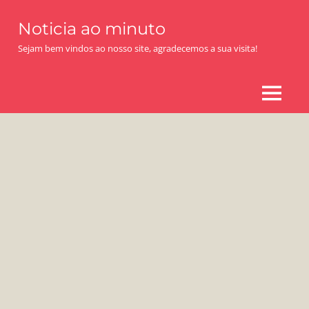
Skip
Noticia ao minuto
to
content
Sejam bem vindos ao nosso site, agradecemos a sua visita!
MENU