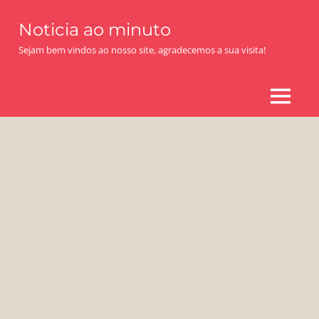
Skip
Noticia ao minuto
to
content
Sejam bem vindos ao nosso site, agradecemos a sua visita!
MENU