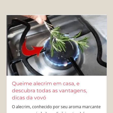
Queime alecrim em casa, e
descubra todas as vantagens,
dicas da vovó
O alecrim, conhecido por seu aroma marcante