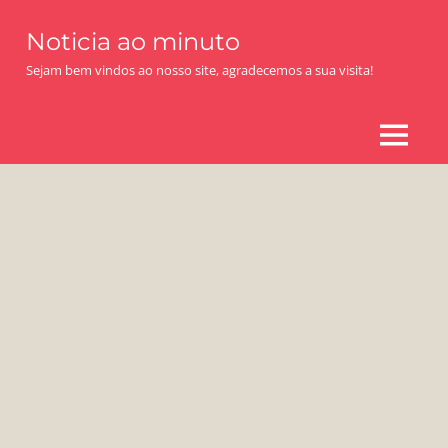
Skip
Noticia ao minuto
to
content
Sejam bem vindos ao nosso site, agradecemos a sua visita!
MENU