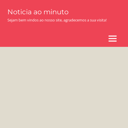
Skip
Noticia ao minuto
to
content
Sejam bem vindos ao nosso site, agradecemos a sua visita!
MENU