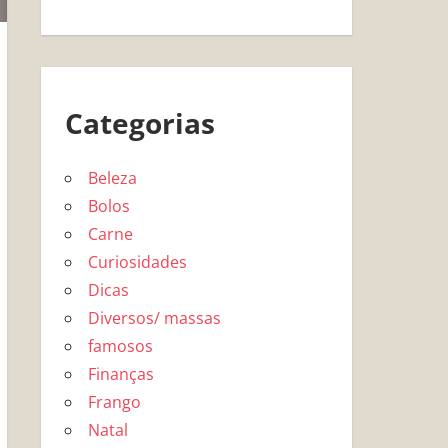
Categorias
Beleza
Bolos
Carne
Curiosidades
Dicas
Diversos/ massas
famosos
Finanças
Frango
Natal