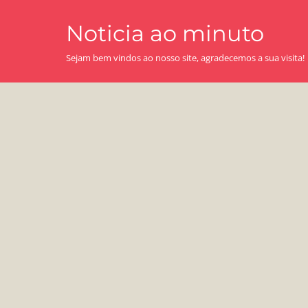
Skip
Noticia ao minuto
to
content
Sejam bem vindos ao nosso site, agradecemos a sua visita!