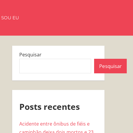
 SOU EU
Pesquisar
Pesquisar
Posts recentes
Acidente entre ônibus de fiéis e
caminhão deixa dois mortos e 23