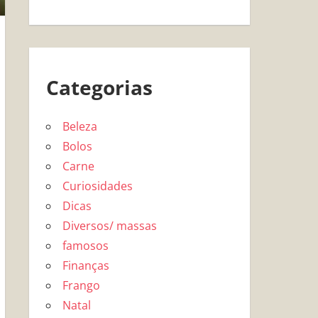
Categorias
Beleza
Bolos
Carne
Curiosidades
Dicas
Diversos/ massas
famosos
Finanças
Frango
Natal