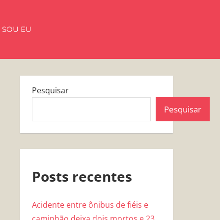
 SOU EU
Pesquisar
Pesquisar
Posts recentes
Acidente entre ônibus de fiéis e
caminhão deixa dois mortos e 23