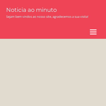
Skip
Noticia ao minuto
to
content
Sejam bem vindos ao nosso site, agradecemos a sua visita!
MENU