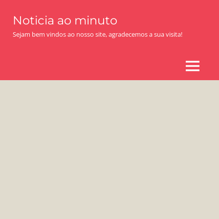
Skip
Noticia ao minuto
to
content
Sejam bem vindos ao nosso site, agradecemos a sua visita!
MENU