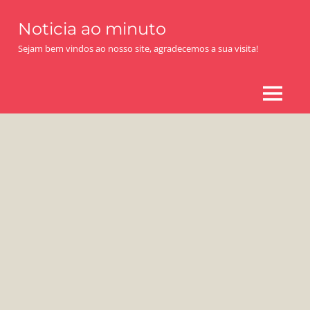
Skip
Noticia ao minuto
to
content
Sejam bem vindos ao nosso site, agradecemos a sua visita!
MENU