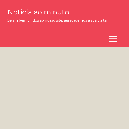
Skip
Noticia ao minuto
to
content
Sejam bem vindos ao nosso site, agradecemos a sua visita!
MENU