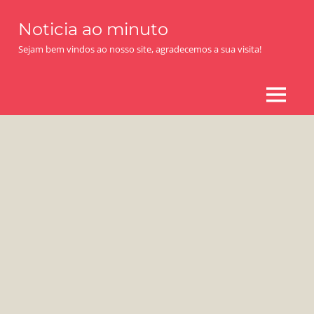
Skip
Noticia ao minuto
to
content
Sejam bem vindos ao nosso site, agradecemos a sua visita!
MENU