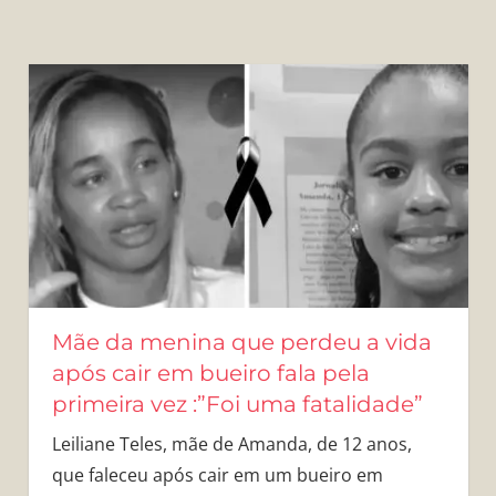
Mãe da menina que perdeu a vida
após cair em bueiro fala pela
primeira vez :”Foi uma fatalidade”
Leiliane Teles, mãe de Amanda, de 12 anos,
que faleceu após cair em um bueiro em