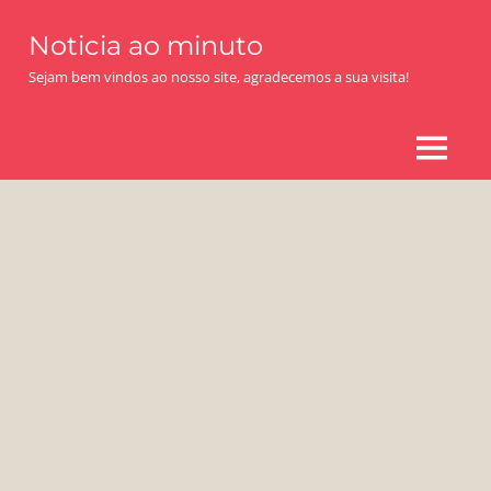
Skip
Noticia ao minuto
to
content
Sejam bem vindos ao nosso site, agradecemos a sua visita!
MENU