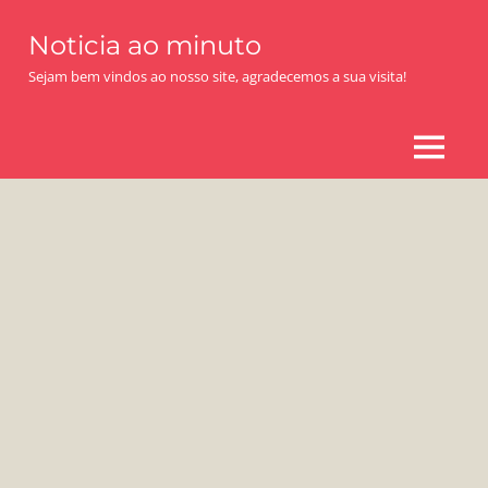
Skip
Noticia ao minuto
to
content
Sejam bem vindos ao nosso site, agradecemos a sua visita!
MENU