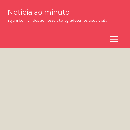
Skip
Noticia ao minuto
to
content
Sejam bem vindos ao nosso site, agradecemos a sua visita!
MENU