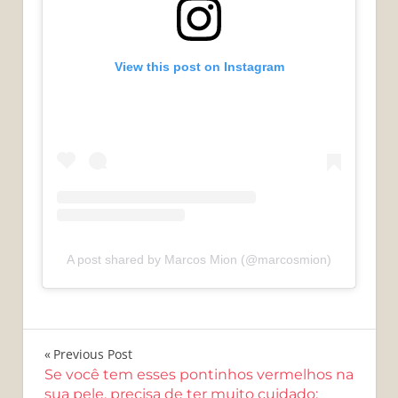
View this post on Instagram
A post shared by Marcos Mion (@marcosmion)
Navegação
Previous Post
Se você tem esses pontinhos vermelhos na
de
sua pele, precisa de ter muito cuidado;