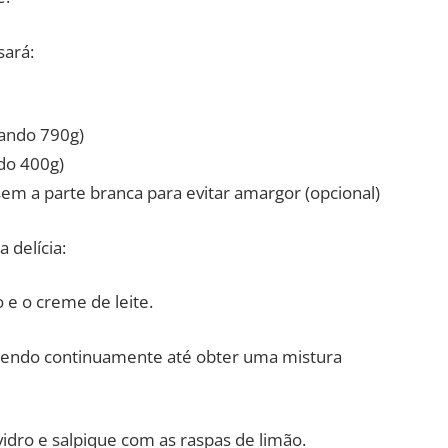
sará:
zando 790g)
ndo 400g)
sem a parte branca para evitar amargor (opcional)
 delícia:
 e o creme de leite.
xendo continuamente até obter uma mistura
vidro e salpique com as raspas de limão.