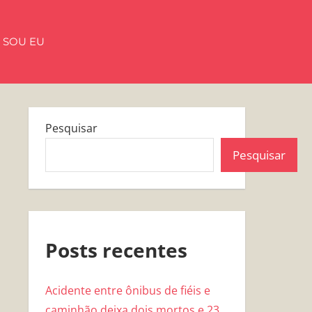
 SOU EU
Pesquisar
Pesquisar
Posts recentes
Acidente entre ônibus de fiéis e
caminhão deixa dois mortos e 23