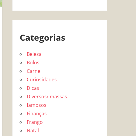
Categorias
Beleza
Bolos
Carne
Curiosidades
Dicas
Diversos/ massas
famosos
Finanças
Frango
Natal