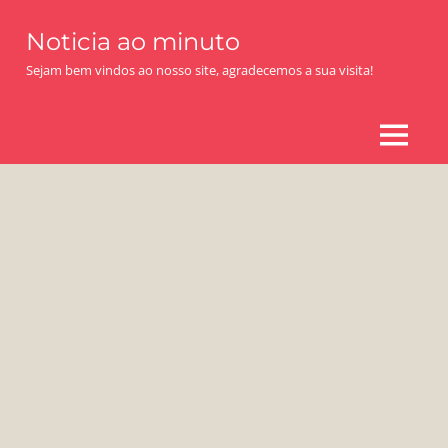
Skip
Noticia ao minuto
to
content
Sejam bem vindos ao nosso site, agradecemos a sua visita!
MENU