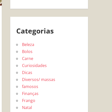
Categorias
Beleza
Bolos
Carne
Curiosidades
Dicas
Diversos/ massas
famosos
Finanças
Frango
Natal