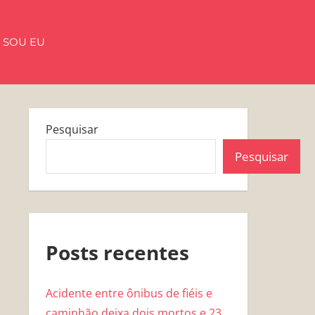
 SOU EU
Pesquisar
Pesquisar
Posts recentes
Acidente entre ônibus de fiéis e
caminhão deixa dois mortos e 23