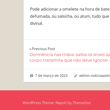
Pode adicionar a omelete na hora de bate
defumada, ou salsicha, ou atum, tudo que v
divinal.
Navegação
Previous Post
Dormência nas mãos: saiba os sinais q
de
corpo transmite que não deve ignorar
Post
7 de março de 2023
admin-noticiaaom
WordPress Theme: Napoli by ThemeZee.