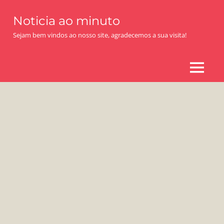
Skip
Noticia ao minuto
to
content
Sejam bem vindos ao nosso site, agradecemos a sua visita!
MENU