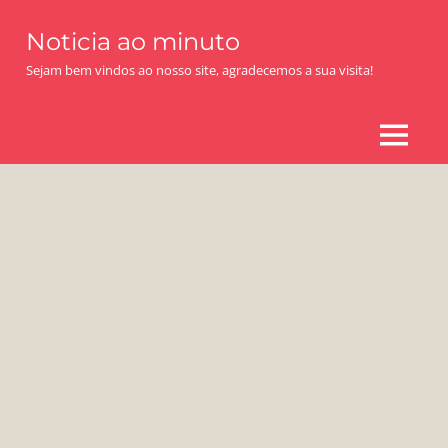
Skip
Noticia ao minuto
to
content
Sejam bem vindos ao nosso site, agradecemos a sua visita!
MENU