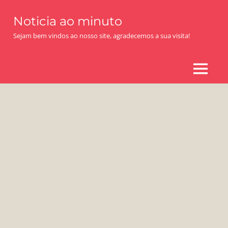
Skip
Noticia ao minuto
to
content
Sejam bem vindos ao nosso site, agradecemos a sua visita!
MENU