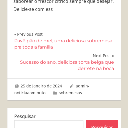
saborear o frescor cítrico sempre que desejar.
Delicie-se com ess
Navegação
Previous Post
Pavê pão de mel, uma deliciosa sobremesa
de
pra toda a família
Post
Next Post
Sucesso do ano, deliciosa torta belga que
derrete na boca
25 de janeiro de 2024
admin-
noticiaaominuto
sobremesas
Pesquisar
Pesquisar