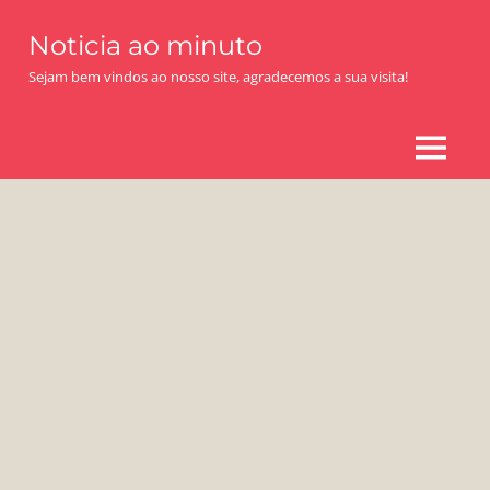
Skip
Noticia ao minuto
to
content
Sejam bem vindos ao nosso site, agradecemos a sua visita!
MENU