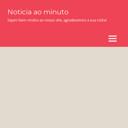
Skip
Noticia ao minuto
to
content
Sejam bem vindos ao nosso site, agradecemos a sua visita!
MENU