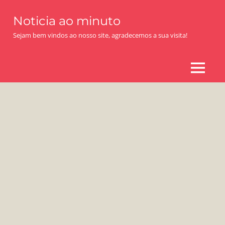
Skip
Noticia ao minuto
to
content
Sejam bem vindos ao nosso site, agradecemos a sua visita!
MENU