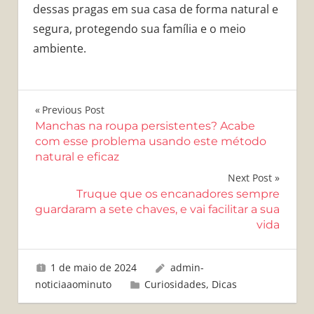
dessas pragas em sua casa de forma natural e
segura, protegendo sua família e o meio
ambiente.
Navegação
Previous Post
Manchas na roupa persistentes? Acabe
de
com esse problema usando este método
natural e eficaz
Post
Next Post
Truque que os encanadores sempre
guardaram a sete chaves, e vai facilitar a sua
vida
1 de maio de 2024
admin-
noticiaaominuto
Curiosidades
,
Dicas