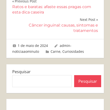
Navegação
Previous Post
Ratos e baratas: afaste essas pragas com
de
esta dica caseira
Post
Next Post
Câncer inguinal: causas, sintomas e
tratamentos
1 de maio de 2024
admin-
noticiaaominuto
Carne
,
Curiosidades
Pesquisar
Pesquisar