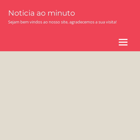
Skip
Noticia ao minuto
to
content
Sejam bem vindos ao nosso site, agradecemos a sua visita!
MENU