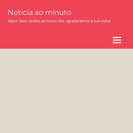
Skip
Noticia ao minuto
to
content
Sejam bem vindos ao nosso site, agradecemos a sua visita!
MENU