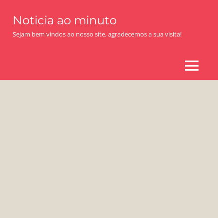
Skip
Noticia ao minuto
to
content
Sejam bem vindos ao nosso site, agradecemos a sua visita!
MENU